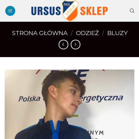
Skip
to
content
STRONA GŁÓWNA
/
ODZIEŻ
/
BLUZY