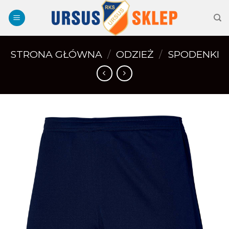
Skip
to
content
STRONA GŁÓWNA
/
ODZIEŻ
/
SPODENKI